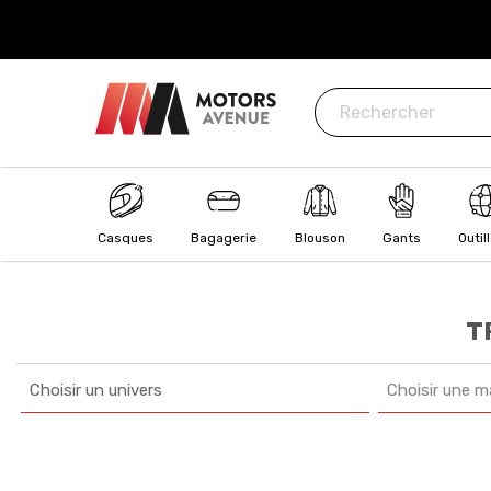
ISÉ
: CB, Visa, MasterCard, Paypal, Oney
Casques
Bagagerie
Blouson
Gants
Outil
T
Choisir un univers
Choisir une m