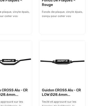
De Plaques –
Fonds De Plaques –
Rouge
 plaque, vinyle épais,
Fonds de plaque, vinyle épais,
ur coller vos
conçu pour coller vos
. Les dimensions
numéros. Les dimensions
s’adapter sur votre
peuvent s’adapter sur votre
phare enduro,
plaque phare enduro,
ble avec nos numéros
compatible avec nos numéros
ués CE FFM 2018. -
homologués CE FFM 2018. -
: 20 cm Hauteur : 11
Largeur : 20 cm Hauteur : 11
dus sous blister x3 -
cm - Vendus sous blister x3 -
sans les numéros
Livrés sans les numéros
 CROSS Alu - CR
Guidon CROSS Alu - CR
Ø28.6mm...
LOW Ø28.6mm...
 approuvé sur les
Testé et approuvé sur les
de Californie, le
terrains de Californie, le