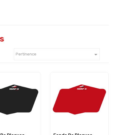
s

Pertinence