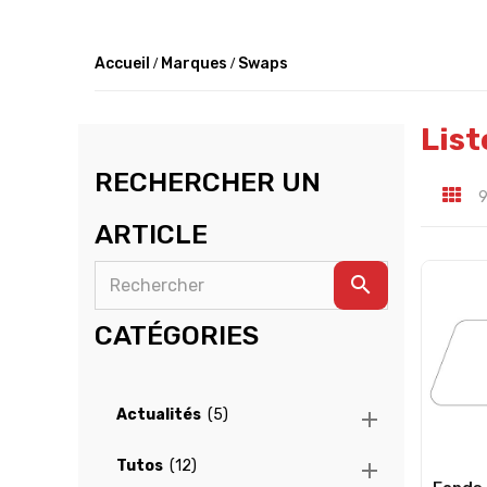
Accueil
Marques
Swaps
List
RECHERCHER UN
9
ARTICLE
search
CATÉGORIES
Actualités
(5)

Tutos
(12)
