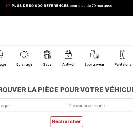
PLUS DE 50 000 RÉFÉRENCES
pour plus de 70 marques
lage
Eclairage
Sacs
Antivol
Sportswear
Pantalons
ROUVER LA PIÈCE POUR VOTRE VÉHICU
arque
Choisir une année
Rechercher