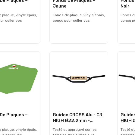
De Plaques –
Fonds De Plaques –
Fonds 
Jaune
Noir
 plaque, vinyle épais,
Fonds de plaque, vinyle épais,
Fonds de
ur coller vos
conçu pour coller vos
conçu po
. Les dimensions
numéros. Les dimensions
numéros
s’adapter sur votre
peuvent s’adapter sur votre
peuvent 
hare enduro,
plaque phare enduro,
plaque 
ble avec nos numéros
compatible avec nos numéros
compati
ués CE FFM 2018. -
homologués CE FFM 2018. -
homolog
: 20 cm Hauteur : 11
Largeur : 20 cm Hauteur : 11
Largeur 
dus sous blister x3 -
cm - Vendus sous blister x3 -
cm - Ven
ans les numéros
Livrés sans les numéros
Livrés 
De Plaques –
Guidon CROSS Alu - CR
Guidon
HIGH Ø22.2mm -...
HIGH 
 plaque, vinyle épais,
Testé et approuvé sur les
Testé et
ur coller vos
terrains de Californie, le
terrains 