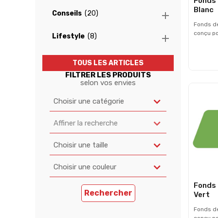
Fonds 
Blanc
Conseils
(20)

Fonds de
conçu po
Lifestyle
(8)

numéros
peuvent 
plaque p
TOUS LES ARTICLES
compati
FILTRER LES PRODUITS
homolog
selon vos envies
Largeur 
cm - Ven
Choisir une catégorie
Livrés s
Affiner la recherche
Choisir une taille
Choisir une couleur
Fonds 
Rechercher
Vert
Fonds de
conçu po