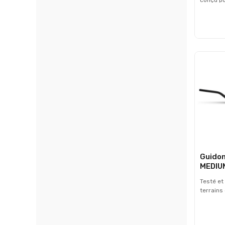
numéros
peuvent 
plaque p
compati
homolog
Largeur 
cm - Ven
Livrés s
Guidon
MEDIU
Testé et
terrains 
guidon 
véritable
compétit