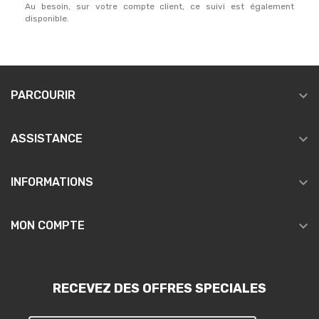
Au besoin, sur votre compte client, ce suivi est également
disponible.

PARCOURIR

ASSISTANCE

INFORMATIONS

MON COMPTE
RECEVEZ DES OFFRES SPECIALES