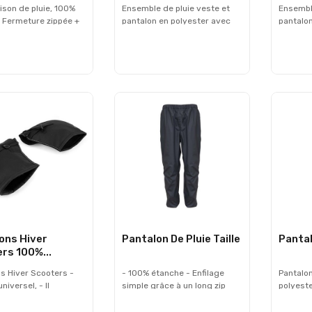
son de pluie, 100%
Ensemble de pluie veste et
Ensemble
 Fermeture zippée +
pantalon en polyester avec
pantalon
errages élastiques
revêtement PVC, 100%
revêtem
nets.
étanche avec marquage
étanche
réfléchissants pour une
réfléchi
meilleure visibilité de nuit.
meilleure
Une veste à capuche dans le
Une ves
col, fermeture à glissière
col, fer
avec boutons « rabat
avec bo
tempête ». Serrage aux
tempête
poignets et à la taille avec
poignets
deux poches extérieures.
deux po
ons Hiver
Pantalon De Pluie Taille
Pantal
rs 100%...
 Hiver Scooters -
- 100% étanche - Enfilage
Pantalon
niversel, - Il
simple grâce à un long zip
polyeste
 à tous types de
latéral étanche - Largeur du
poches S
. - Leur conception
bas des 2 jambes ajustables
taille a