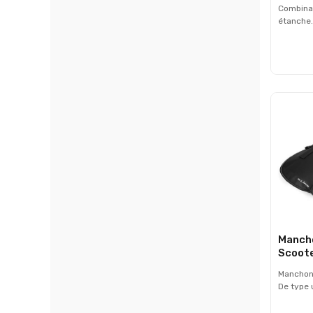
Combinai
étanche.
rabat. S
aux poig
Manch
Scoote
Manchons
De type u
s'adapte
scooters