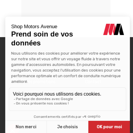
PARCOURIR
ASSISTANCE
Nos marques
SAV
Les promotions
Contact
Motors Avenue