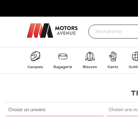
ISÉ
: CB, Visa, MasterCard, Paypal, Oney
Casques
Bagagerie
Blouson
Gants
Outil
T
Choisir un univers
Choisir une m