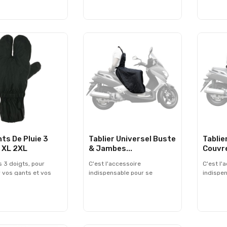
lyester vous
grâce à un soufflet avec zip
maintien
 une protection
étanche - Elastique à la taille
cheville
contre la pluie et le
Bandes et logos
Installation facile et
réfléchissants sur les cotés -
râce à leur structure
Matière PE à haut niveau
ide.
d'imperméabilité 6000
Schmerber
ts De Pluie 3
Tablier Universel Buste
Tablie
 XL 2XL
& Jambes...
Couvr
 3 doigts, pour
C'est l'accessoire
C'est l'
 vos gants et vos
indispensable pour se
indispen
 la pluie. Etanches,
protèger contre la pluie et le
protèger
iront leur fonction à
froid lorsqu'on roule en
froid lo
ction sur des gants
scooter. Il a l'avantage d'être
scooter.
 comme sur des gants
facile à installer. Ses sangles
facile à
 100% Polyester -
ajustables au cou et à la taille,
ajustable