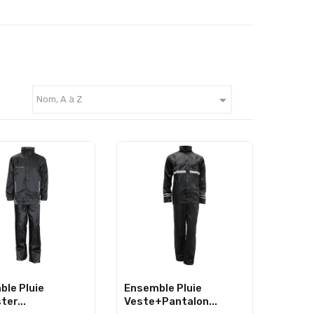

Nom, A à Z
le Pluie
Ensemble Pluie
ter...
Veste+Pantalon...