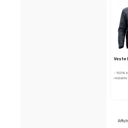
Serrages
manchett
en taill
Veste D
- 100% 
réglable
poitrine
Bandes 
réfléchi
l'épaule 
élastiqu
bas -Mat
d'imperm
Schmerb
Affic