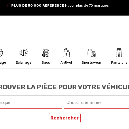
PLUS DE 50 000 RÉFÉRENCES
pour plus de 70 marques
lage
Eclairage
Sacs
Antivol
Sportswear
Pantalons
ROUVER LA PIÈCE POUR VOTRE VÉHICU
arque
Choisir une année
Rechercher