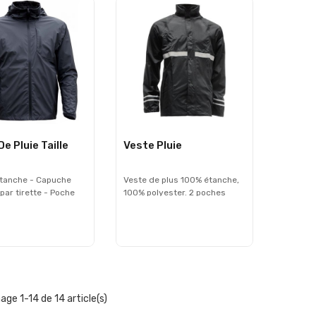
 poignet et
permettent de le fixer
permette
e - Noir Disponible
rapidement sur le pilote, Pour
rapideme
es : M/L & XL/XXL
un meilleur confort le tablier
un meill
est préformé. Pochette de
est pré
transport compacte intégrée
polyeste
- 100% polyester étanche. -
coton - 
Doublure coton - Fixation
sangle -
rapide par sangle - Noir -
Taille unique
e Pluie Taille
Veste Pluie
étanche - Capuche
Veste de plus 100% étanche,
 par tirette - Poche
100% polyester. 2 poches
 avec zip étanche -
étanches avec rabats zippés
et logos
Capuche intégrée au col
ssants sur le dos et
Fermeture zippée avec rabat
• Veste courte : 2
boutonnés Bande
es de serrage sur le
réfléchissantes sur la poitrine
ière PE à haut niveau
et les poignets Serrage
éabilité 6000
élastique aux poignets
er
Serrage par cordon à la taille
hage 1-14 de 14 article(s)