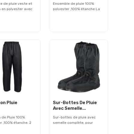
 de pluie veste et
Ensemble de pluie 100%
 en polyester avec
polyester ,100% étanche La
ent PVC, 100%
veste : 2 poches étanches
 avec marquage
avec rabats zippés Capuche
ssants pour une
intégrée au col Fermeture
 visibilité de nuit.
zippée avec rabat boutonnés
te à capuche dans le
Bande réfléchissantes sur la
meture à glissière
poitrine et les poignets
utons « rabat
Serrage élastique aux
 ». Serrage aux
poignets Serrage par cordon
 et à la taille avec
à la taille Pantalon de pluie : 2
ches extérieures.
poches Serrage élastique à la
taille avec cordon de
maintient Serrages aux
chevilles par boutons
on Pluie
Sur-Bottes De Pluie
Avec Semelle...
 de Pluie 100%
Sur-bottes de pluie avec
r ,100% étanche. 2
semelle complète, pour
errage élastique à la
garder les pieds au sec
vec cordon de
quelles que soient les