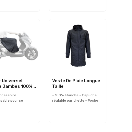
t. Serrages aux
conditions climatiques. La
s par boutons.
semelle est robuste, elle
assure un bon maintien sur
les reposes-pieds et permet
de ne pas glisser lorsqu'on
pose le pied au sol. Très facile
à enfiler avec l'ouverture par
zip, elles s'adaptent sur tous
types de chaussures.
Elastique en haut pour un bon
maintien - Tissu 100%
Polyester/PVC étanche -
Ouverture zip - Noir Taille :
M/L - XL/XXL
r Universel
Veste De Pluie Longue
e Jambes 100%...
Taille
accessoire
- 100% étanche - Capuche
sable pour se
réglable par tirette - Poche
 contre la pluie et le
poitrine avec zip étanche -
rsqu'on roule en
Bandes et logos
 Il a l'avantage d'être
réfléchissants sur le dos et
 installer. Ses sangles
l'épaule • Veste courte : 2
s à la taille
élastiques de serrage sur le