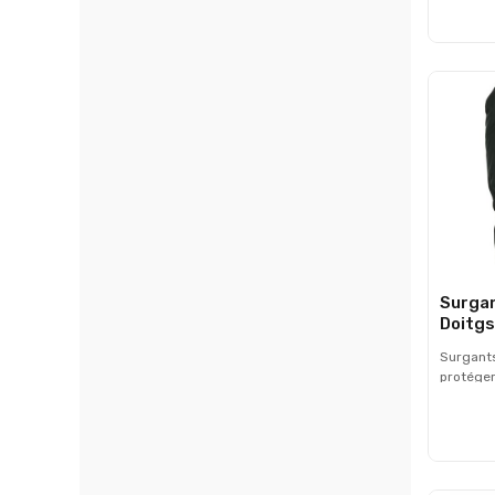
100% po
assurera
efficace 
froid. - 
rapide g
semi rig
Surgan
Doitgs
Surgants
protéger
mains de
ils rempl
la perfe
d'hiver
d'été. -