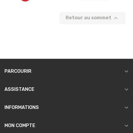

Retour au sommet

PARCOURIR

ASSISTANCE

INFORMATIONS

MON COMPTE