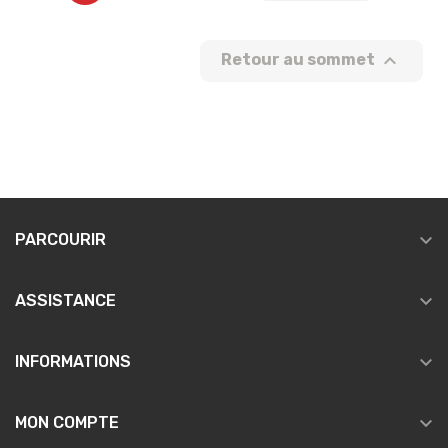

Retour au sommet

PARCOURIR

ASSISTANCE

INFORMATIONS

MON COMPTE