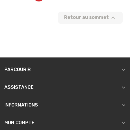

Retour au sommet

PARCOURIR

ASSISTANCE

INFORMATIONS

MON COMPTE