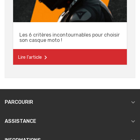
Les 6 critères incontournables pour choisir
son casque moto !

Lire l'article

PARCOURIR

ASSISTANCE