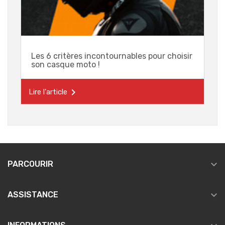
Les 6 critères incontournables pour choisir
son casque moto !

Lire l'article

PARCOURIR

ASSISTANCE