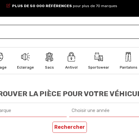
PLUS DE 50 000 RÉFÉRENCES
pour plus de 70 marques
lage
Eclairage
Sacs
Antivol
Sportswear
Pantalons
ROUVER LA PIÈCE POUR VOTRE VÉHICU
arque
Choisir une année
Rechercher