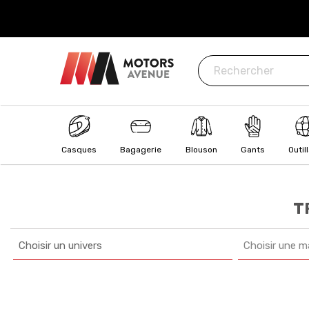
ISÉ
: CB, Visa, MasterCard, Paypal, Oney
Casques
Bagagerie
Blouson
Gants
Outil
T
Choisir un univers
Choisir une m