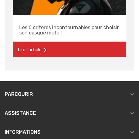
Les 6 critères incontournables pour choisir
son casque moto !

Lire l'article

PARCOURIR

ASSISTANCE

INFORMATIONS