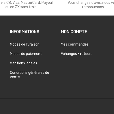
 via CB, Visa, MasterCard, Paypal
Vous changez d'avis, nous v
ou en 3X sans frais
remboursons.
INFORMATIONS
MON COMPTE
Modes de livraison
Mes commandes
Modes de paiement
Echanges / retours
Mentions légales
Conditions générales de
vente