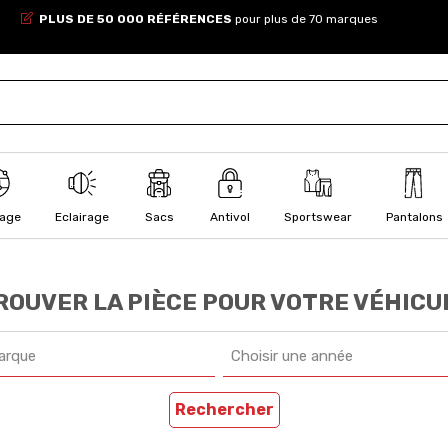
PLUS DE 50 000 RÉFÉRENCES
pour plus de 70 marques
lage
Eclairage
Sacs
Antivol
Sportswear
Pantalons
ROUVER LA PIÈCE POUR VOTRE VÉHICU
arque
Choisir une année
Rechercher