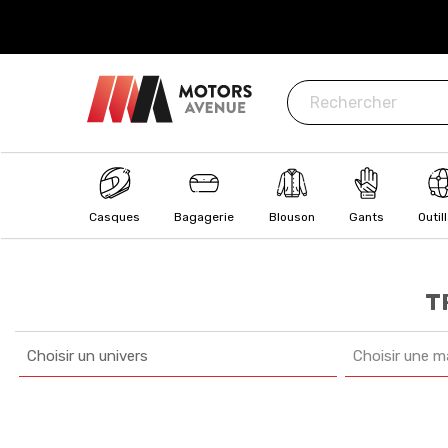
ISÉ
: CB, Visa, MasterCard, Paypal, Oney
Casques
Bagagerie
Blouson
Gants
Outil
T
Choisir un univers
Choisir une m