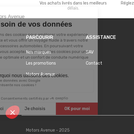
Vos achats livrés dans les meilleurs
Réglez
délais.
PARCOURIR
ASSISTANCE
Nos marques
SAV
Les promotions
Contact
Motors Avenue
Motors Avenue - 2025