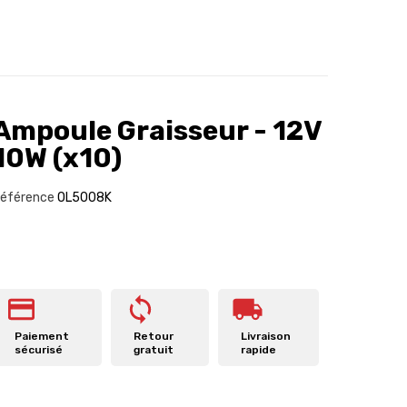
Ampoule Graisseur - 12V
10W (x10)
éférence
OL5008K
Paiement
Retour
Livraison
sécurisé
gratuit
rapide