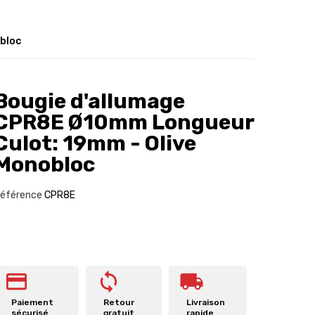
bloc
Bougie d'allumage
CPR8E Ø10mm Longueur
Culot: 19mm - Olive
Monobloc
éférence
CPR8E
Paiement
Retour
Livraison
sécurisé
gratuit
rapide