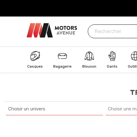
ISÉ
: CB, Visa, MasterCard, Paypal, Oney
Casques
Bagagerie
Blouson
Gants
Outil
T
Choisir un univers
Choisir une m