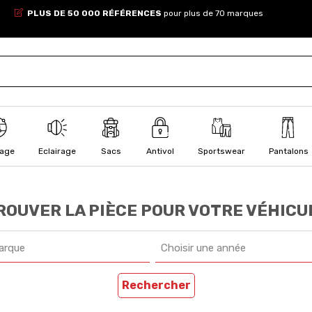
PLUS DE 50 000 RÉFÉRENCES
pour plus de 70 marques
lage
Eclairage
Sacs
Antivol
Sportswear
Pantalons
ROUVER LA PIÈCE POUR VOTRE VÉHICU
arque
Choisir une année
Rechercher