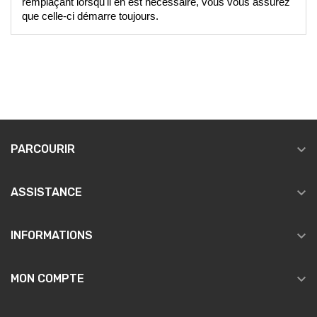
remplaçant lorsqu'il en est nécessaire, vous vous assurez 
que celle-ci démarre toujours. 

PARCOURIR

ASSISTANCE

INFORMATIONS

MON COMPTE