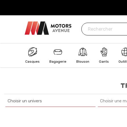
ISÉ
: CB, Visa, MasterCard, Paypal, Oney
Casques
Bagagerie
Blouson
Gants
Outil
T
Choisir un univers
Choisir une m