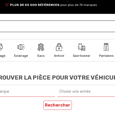
PLUS DE 50 000 RÉFÉRENCES
pour plus de 70 marques
lage
Eclairage
Sacs
Antivol
Sportswear
Pantalons
ROUVER LA PIÈCE POUR VOTRE VÉHICU
arque
Choisir une année
Rechercher