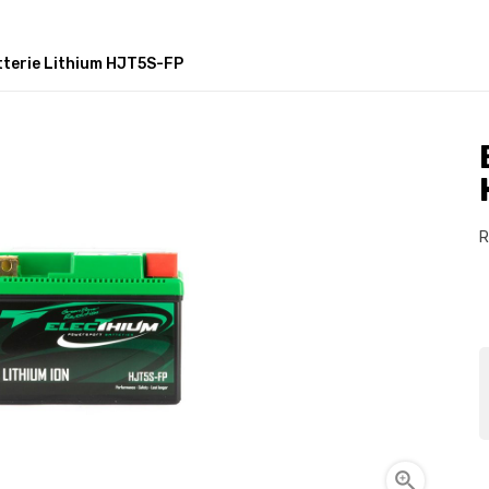
terie Lithium HJT5S-FP
R
