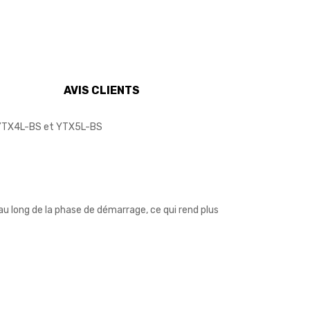
AVIS CLIENTS
s YTX4L-BS et YTX5L-BS
u long de la phase de démarrage, ce qui rend plus