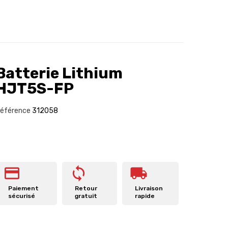
Batterie Lithium
HJT5S-FP
éférence
312058
Paiement
Retour
Livraison
sécurisé
gratuit
rapide