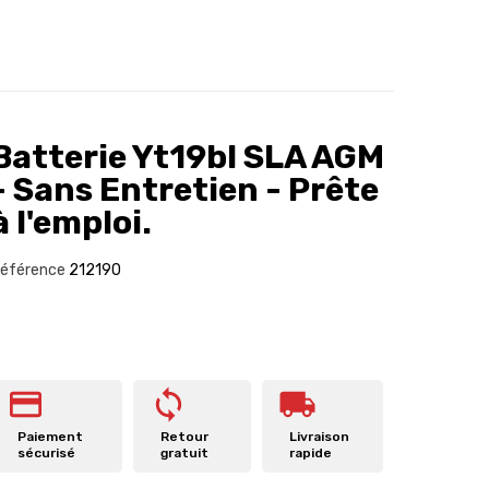
Batterie Yt19bl SLA AGM
- Sans Entretien - Prête
à l'emploi.
éférence
212190
Paiement
Retour
Livraison
sécurisé
gratuit
rapide