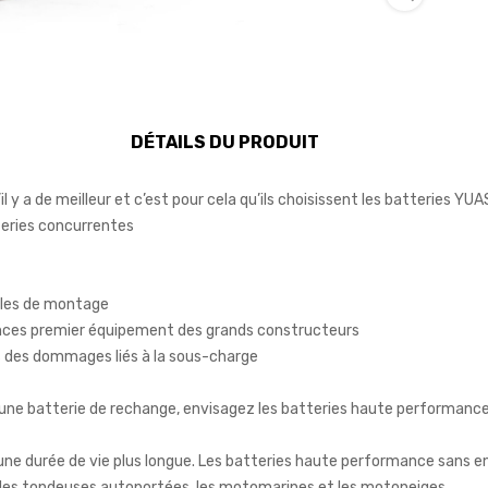
DÉTAILS DU PRODUIT
 a de meilleur et c’est pour cela qu’ils choisissent les batteries YUA
tteries concurrentes
ngles de montage
nces premier équipement des grands constructeurs
s des dommages liés à la sous-charge
x d'une batterie de rechange, envisagez les batteries haute performan
une durée de vie plus longue. Les batteries haute performance sans en
TT, les tondeuses autoportées, les motomarines et les motoneiges.