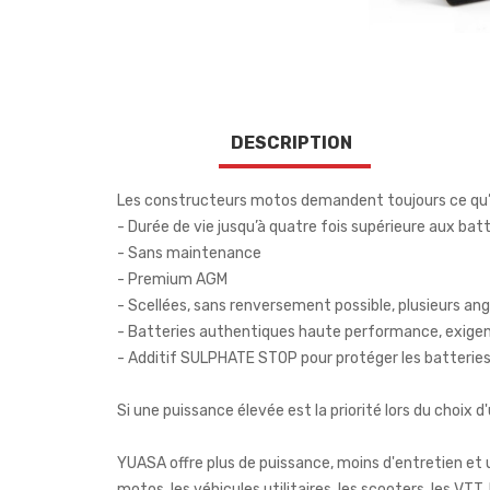
DESCRIPTION
Les constructeurs motos demandent toujours ce qu’il y
- Durée de vie jusqu’à quatre fois supérieure aux ba
- Sans maintenance
- Premium AGM
- Scellées, sans renversement possible, plusieurs a
- Batteries authentiques haute performance, exige
- Additif SULPHATE STOP pour protéger les batterie
Si une puissance élevée est la priorité lors du choi
YUASA offre plus de puissance, moins d'entretien et 
motos, les véhicules utilitaires, les scooters, les V