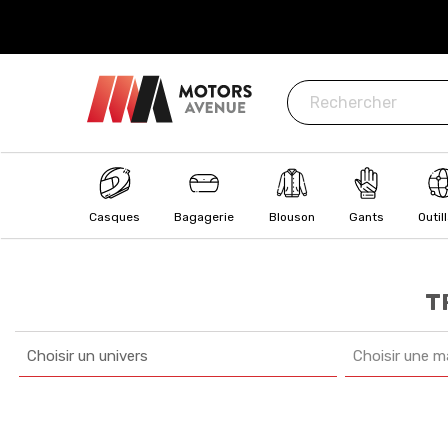
ISÉ
: CB, Visa, MasterCard, Paypal, Oney
Casques
Bagagerie
Blouson
Gants
Outil
T
Choisir un univers
Choisir une m