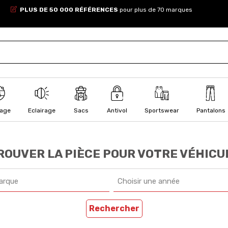
PLUS DE 50 000 RÉFÉRENCES
pour plus de 70 marques
lage
Eclairage
Sacs
Antivol
Sportswear
Pantalons
ROUVER LA PIÈCE POUR VOTRE VÉHICU
arque
Choisir une année
Rechercher