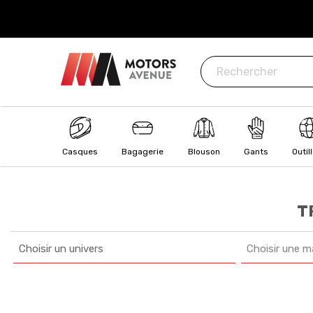
ISÉ
: CB, Visa, MasterCard, Paypal, Oney
Casques
Bagagerie
Blouson
Gants
Outil
T
Choisir un univers
Choisir une m