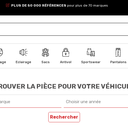
PLUS DE 50 000 RÉFÉRENCES
pour plus de 70 marques
lage
Eclairage
Sacs
Antivol
Sportswear
Pantalons
ROUVER LA PIÈCE POUR VOTRE VÉHICU
arque
Choisir une année
Rechercher