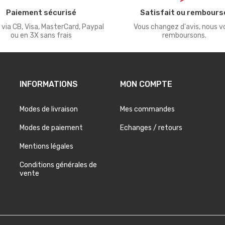
Paiement sécurisé
Satisfait ou rembours
 via CB, Visa, MasterCard, Paypal
Vous changez d'avis, nous v
ou en 3X sans frais
remboursons.
INFORMATIONS
MON COMPTE
Modes de livraison
Mes commandes
Modes de paiement
Echanges / retours
Mentions légales
Conditions générales de
vente