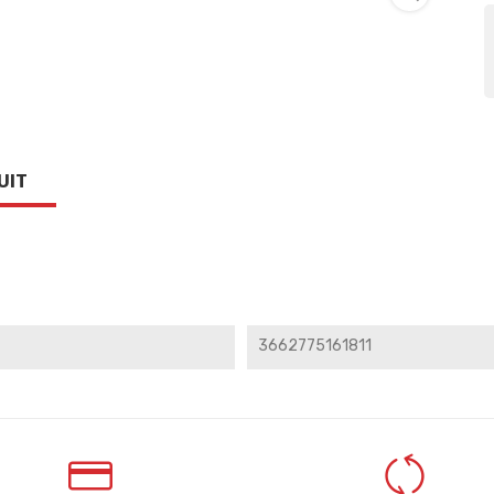
UIT
3662775161811