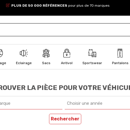
PLUS DE 50 000 RÉFÉRENCES
pour plus de 70 marques
lage
Eclairage
Sacs
Antivol
Sportswear
Pantalons
ROUVER LA PIÈCE POUR VOTRE VÉHICU
arque
Choisir une année
Rechercher