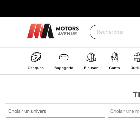
ISÉ
: CB, Visa, MasterCard, Paypal, Oney
Casques
Bagagerie
Blouson
Gants
Outil
T
Choisir un univers
Choisir une m