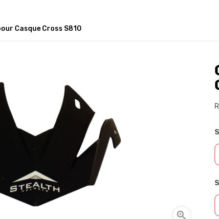
pour Casque Cross S810
R
S
S
