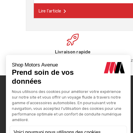

Lire l'article
Livraison rapide
Vos achats livrés dans les meilleurs
Réglez
délais.
PARCOURIR
ASSISTANCE
Nos marques
SAV
Les promotions
Contact
Motors Avenue